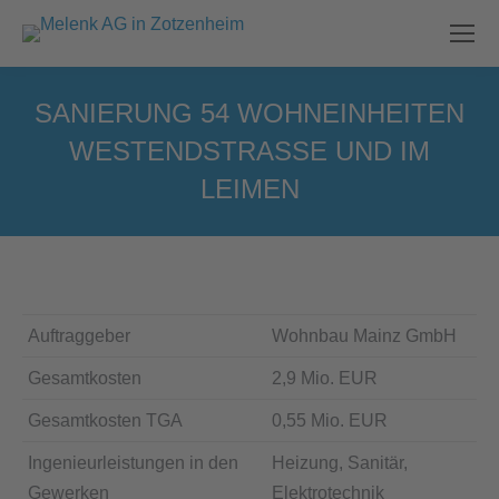
SANIERUNG 54 WOHNEINHEITEN
WESTENDSTRASSE UND IM L
EIMEN
Sie befinden sich hier:
Auftraggeber
Wohnbau Mainz GmbH
Gesamtkosten
2,9 Mio. EUR
Gesamtkosten TGA
0,55 Mio. EUR
Ingenieurleistungen in den
Heizung, Sanitär,
Gewerken
Elektrotechnik