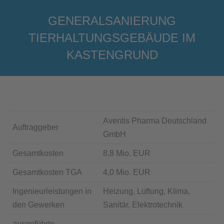
GENERALSANIERUNG
TIERHALTUNGSGEBÄUDE IM
KASTENGRUND
Sie befinden sich hier:
Aventis Pharma Deutschland
Auftraggeber
GmbH
Gesamtkosten
8,8 Mio. EUR
Gesamtkosten TGA
4,0 Mio. EUR
Ingenieurleistungen in
Heizung, Lüftung, Klima,
den Gewerken
Sanitär, Elektrotechnik
ausgeführte