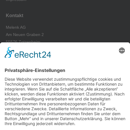
Kontakt
Melenk AG
Am Neuen Graben 2
55576 Zotzenheim
Tel.: +49 67 01-93 39-0
Fax: +49 67 01-93 39-50
E-Mail: info@melenk-ag.de
Wir freuen uns auf Sie
Kontaktieren Sie uns jederzeit gern per Telefon, Email oder
Kontaktformular für ein persönliches Gespräch oder ein
individuelles Angebot und lernen Sie auch unseren freundlichen
und kundenorientierten Service kennen.
Kontakt