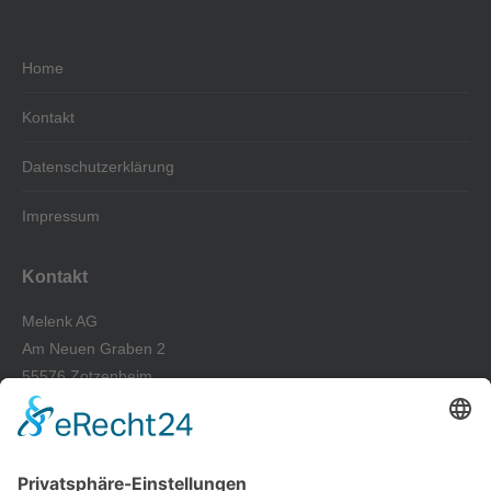
Home
Kontakt
Datenschutzerklärung
Impressum
Kontakt
Melenk AG
Am Neuen Graben 2
55576 Zotzenheim
Tel.: +49 67 01-93 39-0
Fax: +49 67 01-93 39-50
E-Mail: info@melenk-ag.de