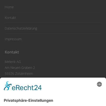
Home
Kontakt
Datenschutzerklärung
Impressum
Kontakt
Melenk AG
Am Neuen Graben 2
55576 Zotzenheim
Tel.: +49 67 01-93 39-0
Fax: +49 67 01-93 39-50
E-Mail: info@melenk-ag.de